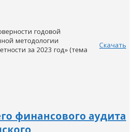
оверности годовой
иной методологии
Скачать
тности за 2023 год» (тема
его финансового аудита
нского