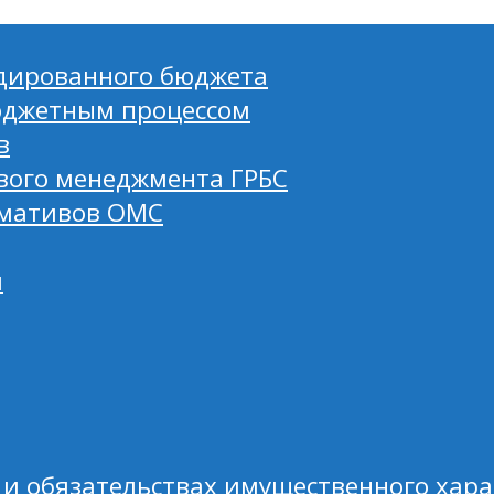
дированного бюджета
юджетным процессом
в
вого менеджмента ГРБС
рмативов ОМС
я
е и обязательствах имущественного ха