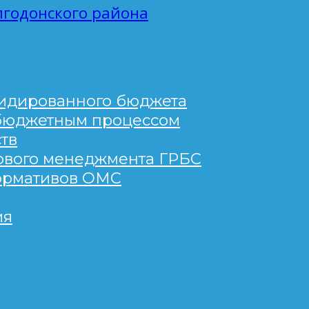
годонского района
лидированного бюджета
 бюджетным процессом
тв
ового менеджмента ГРБС
ормативов ОМС
ия